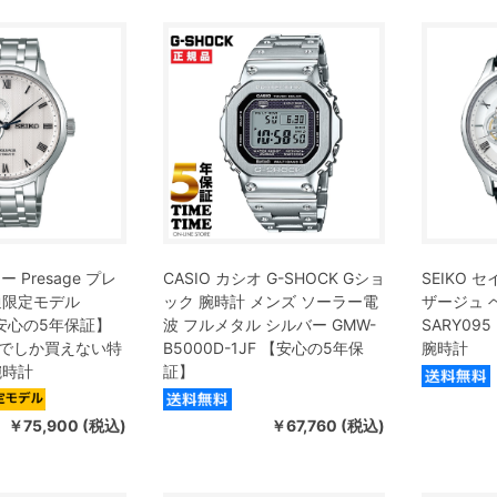
ー Presage プレ
CASIO カシオ G-SHOCK Gショ
SEIKO セ
通限定モデル
ック 腕時計 メンズ ソーラー電
ザージュ 
 【安心の5年保証】
波 フルメタル シルバー GMW-
SARY09
でしか買えない特
B5000D-1JF 【安心の5年保
腕時計
腕時計
証】
￥75,900 (税込)
￥67,760 (税込)