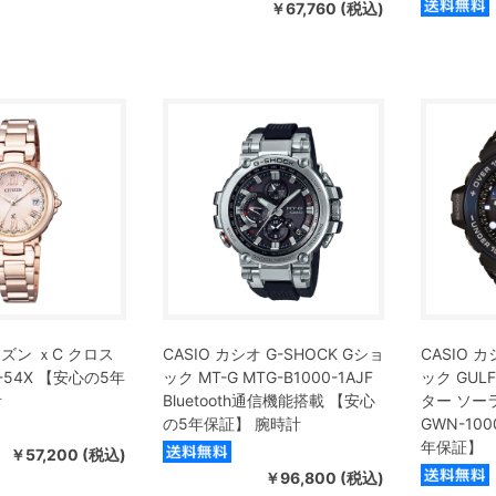
￥67,760 (税込)
シチズン ｘC クロス
CASIO カシオ G-SHOCK Gショ
CASIO カ
2-54X 【安心の5年
ック MT-G MTG-B1000-1AJF
ック GUL
計
Bluetooth通信機能搭載 【安心
ター ソー
の5年保証】 腕時計
GWN-100
年保証】
￥57,200 (税込)
￥96,800 (税込)