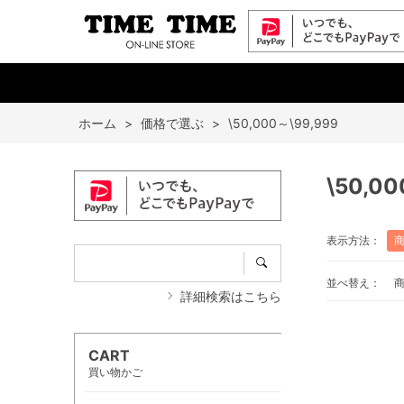
ホーム
>
価格で選ぶ
>
\50,000～\99,999
\50,0
表示方法：
並べ替え：
詳細検索はこちら
CART
買い物かご