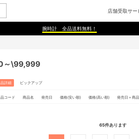
店舗受取サー
腕時計 全品送料無料！
00～\99,999
商品詳細
ピックアップ
商品コード
商品名
発売日
価格(安い順)
価格(高い順)
発売日＋商
65
件あります