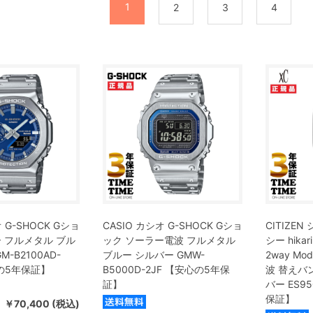
1
2
3
4
 G-SHOCK Gショ
CASIO カシオ G-SHOCK Gショ
CITIZE
 フルメタル ブル
ック ソーラー電波 フルメタル
シー hikari
M-B2100AD-
ブルー シルバー GMW-
2way M
心の5年保証】
B5000D-2JF 【安心の5年保
波 替えバ
証】
バー ES9
保証】
￥70,400 (税込)