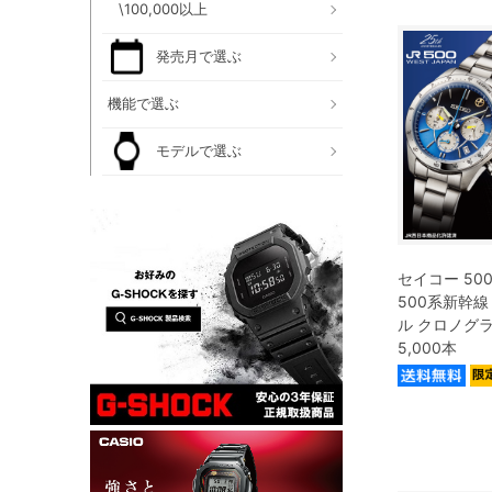
\100,000以上
発売月で選ぶ
機能で選ぶ
モデルで選ぶ
セイコー 5
500系新幹線
ル クロノグ
5,000本