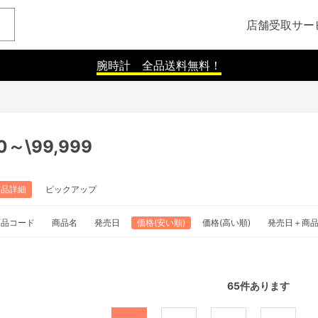
店舗受取サー
腕時計 全品送料無料！
00～\99,999
商品詳細
ピックアップ
商品コード
商品名
発売日
価格(安い順)
価格(高い順)
発売日＋商
65
件あります