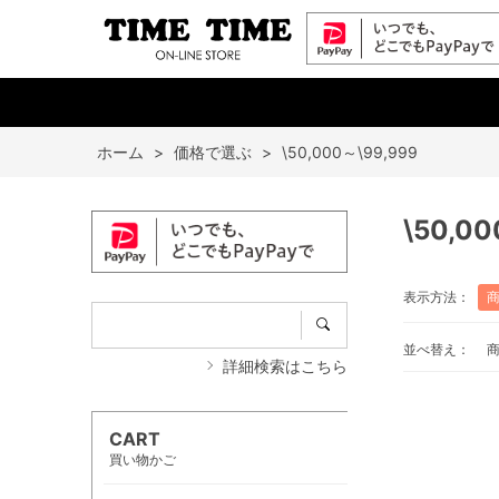
ホーム
>
価格で選ぶ
>
\50,000～\99,999
\50,0
表示方法：
並べ替え：
詳細検索はこちら
CART
買い物かご