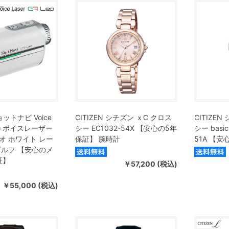
ショットナビ Voice
CITIZEN シチズン ｘC クロス
CITIZE
Leo ボイスレーザー
シー EC1032-54X 【安心の5年
シー basic 
オ ホワイト レー
保証】 腕時計
51A 【
ゴルフ 【安心のメ
証】
￥57,200 (税込)
￥55,000 (税込)