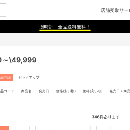
店舗受取サー
腕時計 全品送料無料！
0～\49,999
商品詳細
ピックアップ
商品コード
商品名
発売日
価格(安い順)
価格(高い順)
発売日＋商
346
件あります