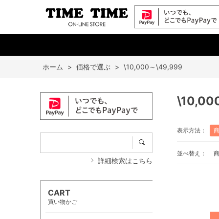
ホーム
>
価格で選ぶ
>
\10,000～\49,999
\10,00
表示方法：
並べ替え：
詳細検索はこちら
CART
買い物かご