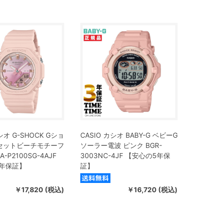
シオ G-SHOCK Gショ
CASIO カシオ BABY-G ベビーG
セットビーチモチーフ
ソーラー電波 ピンク BGR-
-P2100SG-4AJF
3003NC-4JF 【安心の5年保
年保証】
証】
￥17,820 (税込)
￥16,720 (税込)