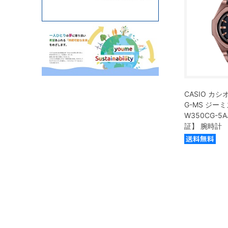
CASIO カシオ
G-MS ジーミ
W350CG-5
証】 腕時計