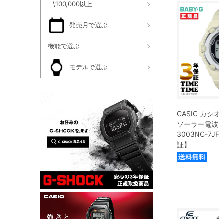
\100,000以上
発売月で選ぶ
機能で選ぶ
モデルで選ぶ
CASIO カシオ
ソーラー電波 
3003NC-7
証】