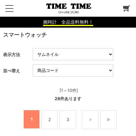
腕時計 全品送料無料！
スマートウォッチ
表示方法
並べ替え
[1～10件]
28
件あります
1
2
3