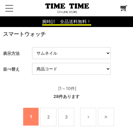
腕時計 全品送料無料！
スマートウォッチ
表示方法
並べ替え
[1～10件]
28
件あります
1
2
3