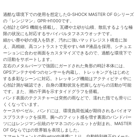
過酷な環境下での使用を想定したG-SHOCK MASTER OF Gシリーズ
の「レンジマン」GPR-H1000です。
心拍計とGPS 機能を搭載し、瓦礫や土砂が山積、散乱するような極
限の状況にも対応するサバイバルタフネスウオッチです。
細かい塵や砂の侵入を防ぎ、汚れに強いマッドレジスト構造に加
え、高精細、高コントラストで見やすいMI P液晶を採用。シチュエ
ーションに合わせ画面をカスタマイズできるので、過酷な環境下で
の活動をサポートします。
左右のメタルパーツで強固にガードされた角形の時計本体には、
GPSアンテナや6つのセンサーを内蔵し、トレッキングをはじめと
する多彩なシーンに対応。トレッキング機能はアクティビティ中に
心拍計測が確認でき、自身の運動状況を把握しながらの活動が可能
です。また、潮の干満を示すタイドグラフを搭載。
バンド表面のテクスチャーは突然の雨などで、濡れた指でも滑りに
くくなっています。
ケースやベゼル、バンドには、環境負荷低減が期待されるバイオマ
スプラスチックを採用。腕へのフィット感を増す裏面のバンドパー
ツにはレンジマン伝統のヤマネコのシルエットが刻まれ、MASTER
OF Gならではの世界観を表現しました。
スマートフォンとのBluetooth連携により、自動時刻修正やメール、