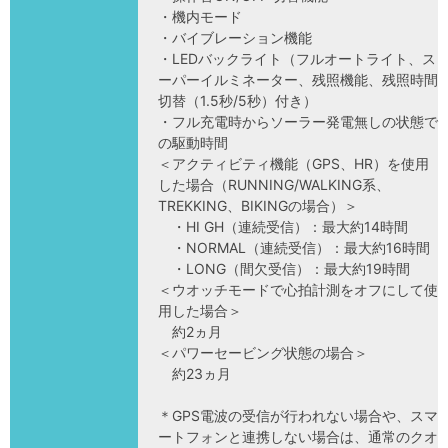
・機内モード
・バイブレーション機能
・LEDバックライト（フルオートライト、ス
ーパーイルミネーター、残照機能、残照時間
切替（1.5秒/5秒）付き）
・フル充電時からソーラー発電無しの状態で
の駆動時間
＜アクティビティ機能（GPS、HR）を使用
した場合（RUNNING/WALKING系、
TREKKING、BIKINGの場合）＞
・HI GH（連続受信）：最大約14時間
・NORMAL（連続受信）：最大約16時間
・LONG（間欠受信）：最大約19時間
＜ウオッチモードで心拍計測をオフにして使
用した場合＞
約2ヵ月
＜パワーセービング状態の場合＞
約23ヵ月
＊GPS電波の受信が行われない場合や、スマ
ートフォンと連携しない場合は、通常のクオ