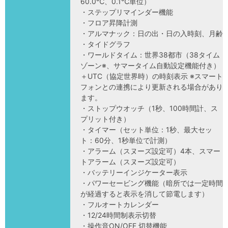
60.0℃、0.1℃単位）
・ステップリマインダー機能
・フロア昇降計測
・アルマナック：日の出・日の入時刻、月齢
・タイドグラフ
・ワールドタイム：世界38都市（38タイム
ゾーン※、サマータイム自動設定機能付き）
＋UTC（協定世界時）の時刻表示 ※スマート
フォンとの連携により更新される場合があり
ます。
・ストップウオッチ（1秒、100時間計、ス
プリット付き）
・タイマー（セット単位：1秒、最大セッ
ト：60分、1秒単位で計測）
・アラーム（スヌーズ設定可）4本、スマー
トアラーム（スヌーズ設定可）
・バッテリーインジケーター表示
・パワーセービング機能（暗所では一定時間
が経過すると表示を消して節電します）
・フルオートカレンダー
・12/24時間制表示切替
・操作音ON/OFF 切替機能