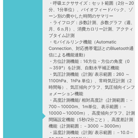
・呼吸エクササイズ：セット範囲（2分～20
分、1分単位）、バイオフィードバック、ゾ
ーン別の費やした時間のサマリー
・ライフログ：歩数計測、歩数グラフ（週、
月、6ヵ月）、消費カロリー計測、アクティ
ブタイム計測
・モバイルリンク機能（Automatic
Connection、対応携帯電話とのBluetooth通
信による機能連動）
・方位計測機能：16方位・方位の角度（0
～359°）を計測、自動水平補正機能
・気圧計測機能（計測/ 表示範囲：260 ～
1100hPa、1hPa 単位）、常時気圧計測（2
時間毎）、気圧傾向グラフ、気圧傾向インフ
ォメーション機能
・高度計測機能/ 相対高度計（計測範囲：－
700～10000m、1m単位、表示範囲：－
10000～10000m）、高度傾向グラフ、計測
間隔設定機能（5秒/2分ごと）、高度差計測
機能（計測範囲：－3000 ～3000m）
・温度計測機能（計測/ 表示範囲：－10.0～