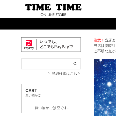
注意！
当店ま
当店は腕時計
ご不明な点が
詳細検索はこちら
CART
買い物かご
買い物かごは空です...