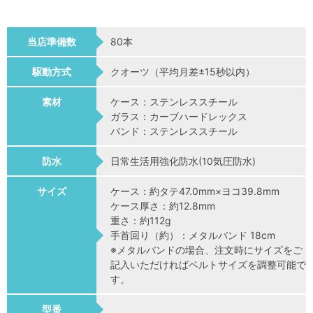
当店準備数
80本
駆動方式
クオーツ（平均月差±15秒以内）
素材
ケース：ステンレススチール
ガラス：カーブハードレックス
バンド：ステンレススチール
防水
日常生活用強化防水(10気圧防水)
サイズ
ケース：約タテ47.0mm×ヨコ39.8mm
ケース厚さ：約12.8mm
重さ：約112g
手首回り（約）：メタルバンド 18cm
※メタルバンドの場合、注文時にサイズをご
記入いただければベルトサイズを調整可能で
す。
型番