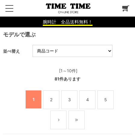
腕時計 全品送料無料！
モデルで選ぶ
並べ替え
[1～10件]
81
件あります
1
2
3
4
5