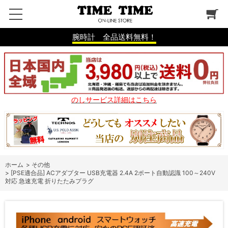
腕時計 全品送料無料！
のしサービス詳細はこちら
ホーム
>
その他
>
[PSE適合品] ACアダプター USB充電器 2.4A 2ポート自動認識 100～240V
対応 急速充電 折りたたみプラグ