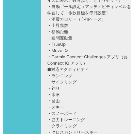
イスに表示。数分歩くことでリセット）
・自動ゴール設定（アクティビティレベルを
学習して、歩数目標を毎日設定）
・消費カロリー（心拍ベース）
・上昇階数
・移動距離
・週間運動量
・TrueUp
・Move IQ
・Garmin Connect Challenges アプリ（要
Connect IQ アプリ）
■対応アクティビティ
・ランニング
・サイクリング
・釣り
・水泳
・登山
・スキー
・スノーボード
・筋力トレーニング
・クライミング
・クロスカントリースキー