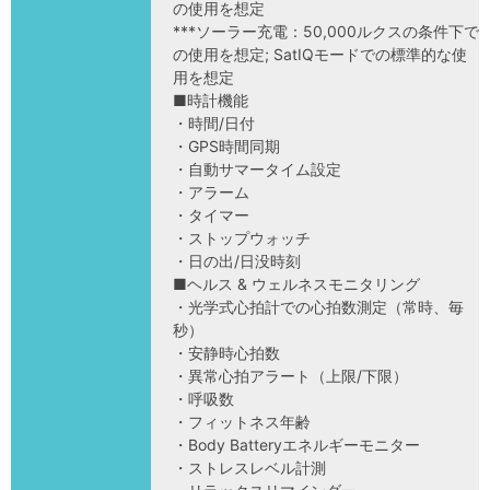
の使用を想定
***ソーラー充電：50,000ルクスの条件下で
の使用を想定; SatIQモードでの標準的な使
用を想定
■時計機能
・時間/日付
・GPS時間同期
・自動サマータイム設定
・アラーム
・タイマー
・ストップウォッチ
・日の出/日没時刻
■ヘルス & ウェルネスモニタリング
・光学式心拍計での心拍数測定（常時、毎
秒）
・安静時心拍数
・異常心拍アラート（上限/下限）
・呼吸数
・フィットネス年齢
・Body Batteryエネルギーモニター
・ストレスレベル計測