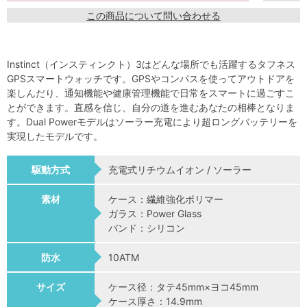
この商品について問い合わせる
Instinct（インスティンクト）3はどんな場所でも活躍するタフネス
GPSスマートウォッチです。GPSやコンパスを使ってアウトドアを
楽しんだり、通知機能や健康管理機能で日常をスマートに過ごすこ
とができます。直感を信じ、自分の道を進むあなたの相棒となりま
す。Dual Powerモデルはソーラー充電により超ロングバッテリーを
実現したモデルです。
駆動方式
充電式リチウムイオン / ソーラー
素材
ケース：繊維強化ポリマー
ガラス：Power Glass
バンド：シリコン
防水
10ATM
サイズ
ケース径：タテ45mm×ヨコ45mm
ケース厚さ：14.9mm