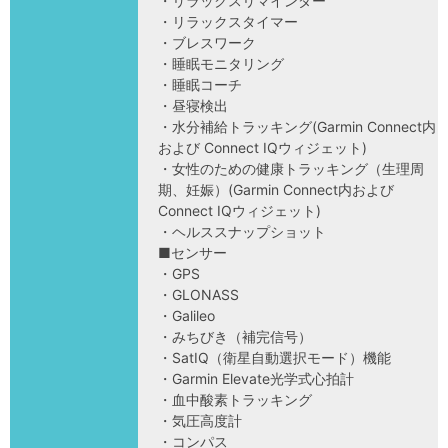
・リラックスリマインダー
・リラックスタイマー
・ブレスワーク
・睡眠モニタリング
・睡眠コーチ
・昼寝検出
・水分補給トラッキング(Garmin Connect内
および Connect IQウィジェット)
・女性のための健康トラッキング（生理周
期、妊娠）(Garmin Connect内および
Connect IQウィジェット)
・ヘルススナップショット
■センサー
・GPS
・GLONASS
・Galileo
・みちびき（補完信号）
・SatIQ（衛星自動選択モード）機能
・Garmin Elevate光学式心拍計
・血中酸素トラッキング
・気圧高度計
・コンパス