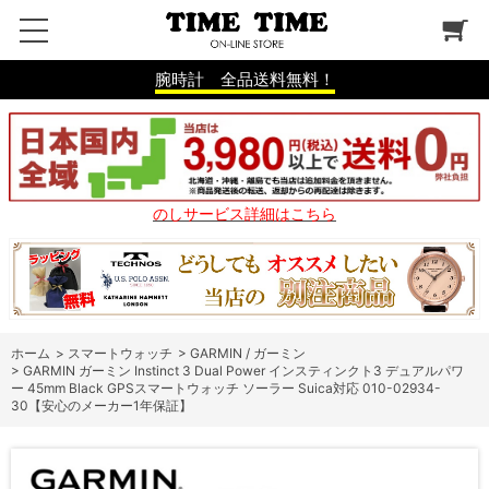
腕時計 全品送料無料！
のしサービス詳細はこちら
ホーム
>
スマートウォッチ
>
GARMIN / ガーミン
>
GARMIN ガーミン Instinct 3 Dual Power インスティンクト3 デュアルパワ
ー 45mm Black GPSスマートウォッチ ソーラー Suica対応 010-02934-
30【安心のメーカー1年保証】