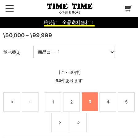
腕時計 全品送料無料！
\50,000～\99,999
並べ替え
[21～30件]
64
件あります
3
1
2
4
5