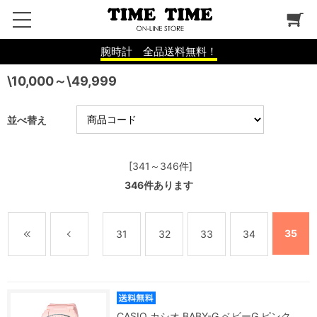
腕時計 全品送料無料！
\10,000～\49,999
並べ替え
[341～346件]
346
件あります
35
31
32
33
34
CASIO カシオ BABY-G ベビーG ピンク