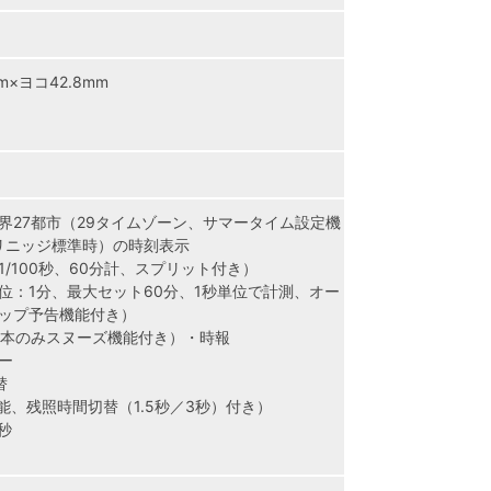
m×ヨコ42.8mm
界27都市（29タイムゾーン、サマータイム設定機
グリニッジ標準時）の時刻表示
/100秒、60分計、スプリット付き）
位：1分、最大セット60分、1秒単位で計測、オー
ップ予告機能付き）
1本のみスヌーズ機能付き）・時報
ー
替
能、残照時間切替（1.5秒／3秒）付き）
秒