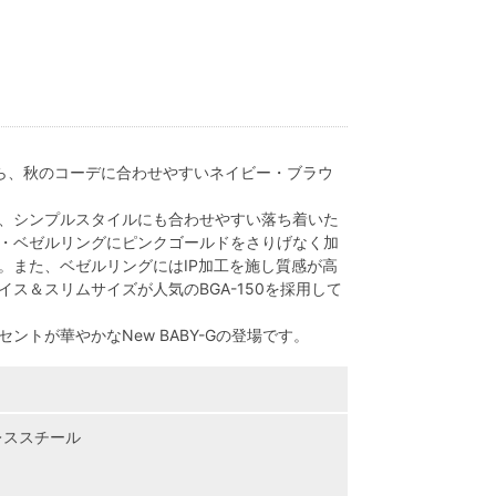
から、秋のコーデに合わせやすいネイビー・ブラウ
、シンプルスタイルにも合わせやすい落ち着いた
・ベゼルリングにピンクゴールドをさりげなく加
。また、ベゼルリングにはIP加工を施し質感が高
ス＆スリムサイズが人気のBGA-150を採用して
トが華やかなNew BABY-Gの登場です。
レススチール