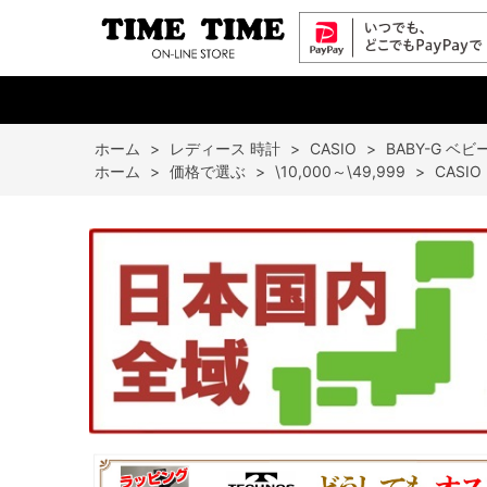
ホーム
>
レディース 時計
>
CASIO
>
BABY-G ベ
ホーム
>
価格で選ぶ
>
\10,000～\49,999
>
CASI