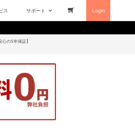
ビス
サポート
Login
F 【安心の5年保証】