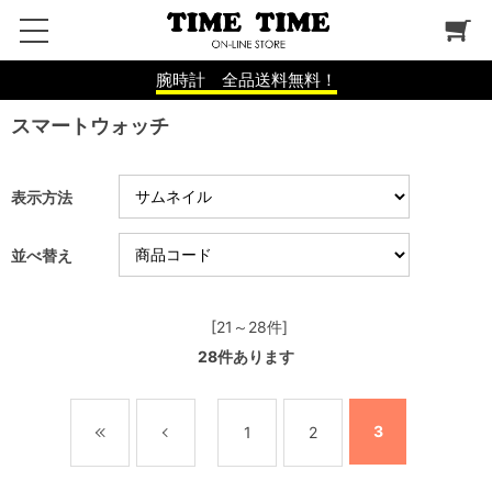
腕時計 全品送料無料！
スマートウォッチ
表示方法
並べ替え
[21～28件]
28
件あります
3
1
2