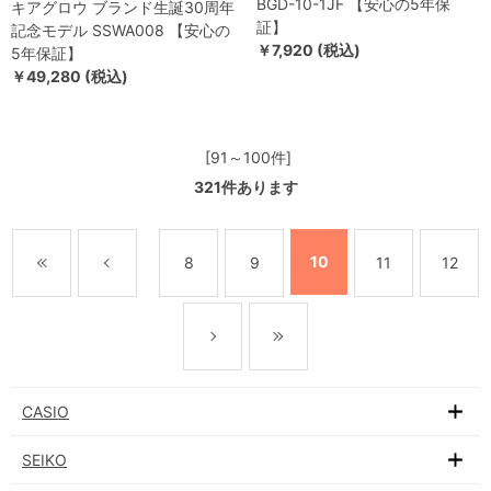
BGD-10-1JF 【安心の5年保
キアグロウ ブランド生誕30周年
証】
記念モデル SSWA008 【安心の
￥7,920 (税込)
5年保証】
￥49,280 (税込)
[91～100件]
321
件あります
10
8
9
11
12
CASIO
SEIKO