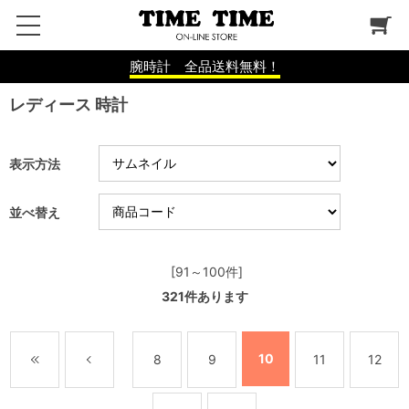
腕時計 全品送料無料！
レディース 時計
表示方法
並べ替え
[91～100件]
321
件あります
10
8
9
11
12