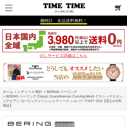
腕時計 全品送料無料！
のしサービス詳細はこちら
ホーム
>
レディース 時計
>
BERING ベーリング
>
BERING ベーリング Classic Scandinavian Curving Mesh クラシックスカン
ジナビアン カービングメッシュ レディース シルバー 11427-004【安心の5年
保証】