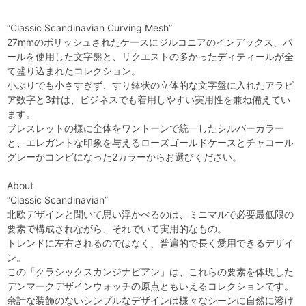
“Classic Scandinavian Curving Mesh”
27mmのポリッシュされたケースにジルコニアのインデックス、パ
ールを使用した文字盤と、リクエストの多かったディティールが全
て盛り込まれたコレクション。
小ぶりでも小さすぎず、すり鉢状の立体的な文字盤に入れたアラビ
ア数字と3針は、ビジネスでも着用しやすい実用性を兼ね備えてい
ます。
ブレスレットの様に全体をワントーンで統一したシルバーカラー
と、エレガントな印象を与えるローズゴールドケースとチャコール
グレーがコンビになった2カラーからお選びください。
About
“Classic Scandinavian”
北欧デザインと聞いて思い浮かべるのは、ミニマルで必要最低限の
要素で構成されながら、それでいて実用的なもの。
トレンドに左右されるのではなく、普遍的で長く愛用できるデザイ
ン。
この「クラシックスカンジナビアン」は、これらの要素を体現した
デンマークデザインウォッチの原点ともいえるコレクションです。
余計な装飾のないシンプルなデザインは様々なシーンに自然に溶け