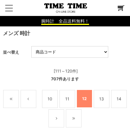
腕時計 全品送料無料！
メンズ 時計
並べ替え
[111～120件]
707
件あります
12
10
11
13
14