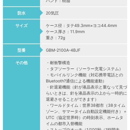
バンド：樹脂
防水
20気圧
サイズ
ケース径：タテ49.3mm×ヨコ44.4mm
ケース厚さ：11.9mm
重さ：72g
型番
GBM-2100A-4BJF
その他
・耐衝撃構造
・タフソーラー（ソーラー充電システム）
・モバイルリンク機能（対応携帯電話との
Bluetooth?通信による機能連動）
・針退避機能（針が液晶表示と重なって見づ
らいときは、針を液晶表示の上から一時的に
退避させることができます）
・ワールドタイム：世界38都市（38タイム
ゾーン、サマータイム自動設定機能付き）＋
UTC（協定世界時）の時刻表示、ホームタ
イムの都市入替機能
・ストップウオッチ（1/100秒（1時間未