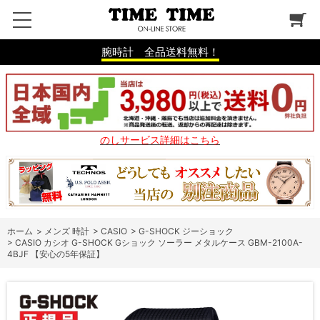
腕時計 全品送料無料！
のしサービス詳細はこちら
ホーム
>
メンズ 時計
>
CASIO
>
G-SHOCK ジーショック
>
CASIO カシオ G-SHOCK Gショック ソーラー メタルケース GBM-2100A-
4BJF 【安心の5年保証】