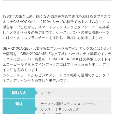
1983年の発売以来、飽くなき強さを求めて進化を続けるタフネスウ
オッチG-SHOCKから、2100シリーズの特徴であるスリムなサイズ
感をキープしながら、スマートフォンリンクとタフソーラーを搭載
したメタルベゼルのモデルです。ケース、バンドの主な樹脂パーツ
にはバイオマスプラスチックを採用し、環境にも配慮しました。
GBM-2100A-2BJFは文字板にブルー蒸着でインデックスにはシルバ
ー蒸着を、GBM-2100A-4BJFは文字板にバーガンディ蒸着でインデ
ックスにはシルバー蒸着を、GBM-2100A-8BJFは文字板にライトイ
エローゴールド蒸着でインデックスにはブラック蒸着を施し、デザ
イン性を高めています。
カジュアルシーンからビジネスシーンまで幅広く活用できる、タフ
ネスとデザイン性を両立したモデルです。
駆動方式
ソーラー
素材
ケース：樹脂/ステンレススチール
ガラス：ミネラルガラス