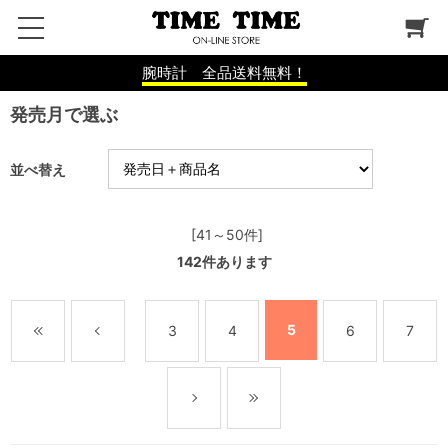
腕時計 全品送料無料！
発売月で選ぶ
並べ替え
[41～50件]
142
件あります
5
3
4
6
7