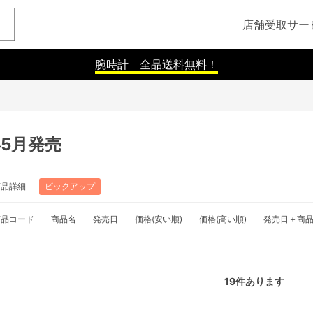
店舗受取サー
腕時計 全品送料無料！
年5月発売
商品詳細
ピックアップ
商品コード
商品名
発売日
価格(安い順)
価格(高い順)
発売日＋商
19
件あります