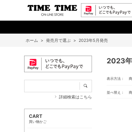
ホーム
>
発売月で選ぶ
>
2023年5月発売
2023
表示方法：
並べ替え：
詳細検索はこちら
CART
買い物かご