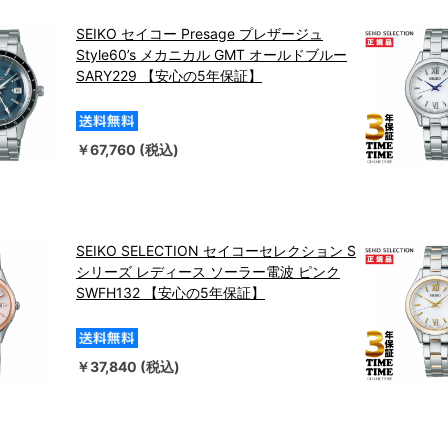
SEIKO セイコー Presage プレザージュ
Style60’s メカニカル GMT オールドブルー
SARY229 【安心の5年保証】
￥67,760 (税込)
SEIKO SELECTION セイコーセレクション S
シリーズ レディース ソーラー電波 ピンク
SWFH132 【安心の5年保証】
￥37,840 (税込)