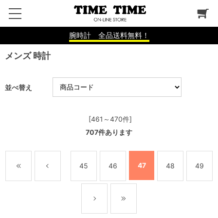
腕時計 全品送料無料！
メンズ 時計
並べ替え
[461～470件]
707
件あります
47
45
46
48
49