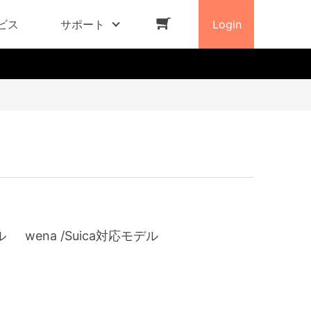
ビス
サポート
Login
ル
wena /Suica対応モデル