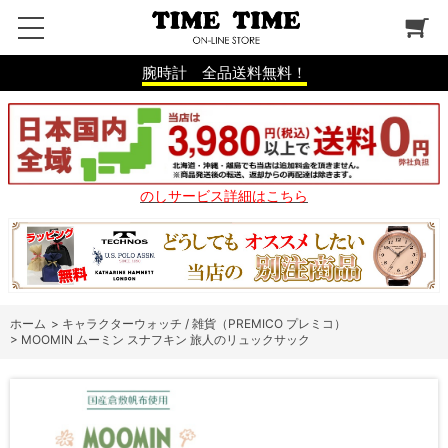
腕時計 全品送料無料！
のしサービス詳細はこちら
ホーム
>
キャラクターウォッチ / 雑貨（PREMICO プレミコ）
>
MOOMIN ムーミン スナフキン 旅人のリュックサック