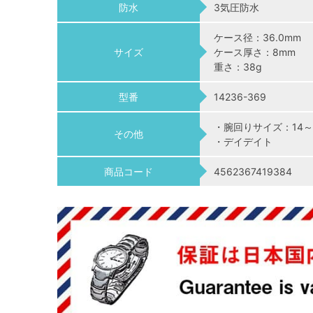
防水
3気圧防水
ケース径：36.0mm
サイズ
ケース厚さ：8mm
重さ：38g
型番
14236-369
・腕回りサイズ：14～1
その他
・デイデイト
商品コード
4562367419384