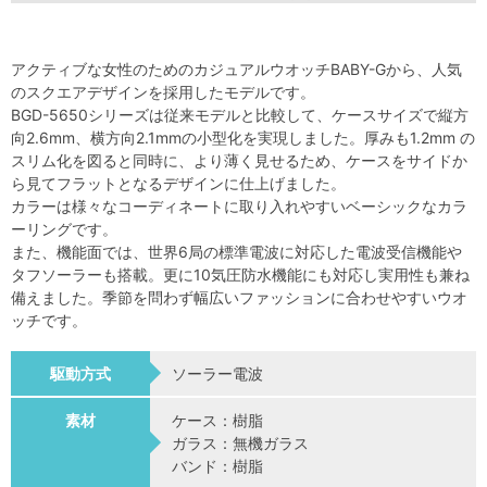
アクティブな女性のためのカジュアルウオッチBABY-Gから、人気
のスクエアデザインを採用したモデルです。
BGD-5650シリーズは従来モデルと比較して、ケースサイズで縦方
向2.6mm、横方向2.1mmの小型化を実現しました。厚みも1.2mm の
スリム化を図ると同時に、より薄く見せるため、ケースをサイドか
ら見てフラットとなるデザインに仕上げました。
カラーは様々なコーディネートに取り入れやすいベーシックなカラ
ーリングです。
また、機能面では、世界6局の標準電波に対応した電波受信機能や
タフソーラーも搭載。更に10気圧防水機能にも対応し実用性も兼ね
備えました。季節を問わず幅広いファッションに合わせやすいウオ
ッチです。
駆動方式
ソーラー電波
素材
ケース：樹脂
ガラス：無機ガラス
バンド：樹脂