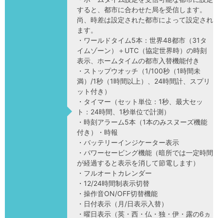
すると、都市に合わせた局を受信します。
尚、時差は設定された都市によって設定され
ます。
・ワールドタイム5本：世界48都市（31タ
イムゾーン）＋UTC（協定世界時）の時刻
表示、ホームタイムの都市入替機能付き
・ストップウオッチ（1/100秒（1時間未
満）/1秒（1時間以上）、24時間計、スプリ
ット付き）
・タイマー（セット単位：1秒、最大セッ
ト：24時間、1秒単位で計測）
・時刻アラーム5本（1本のみスヌーズ機能
付き）・時報
・バッテリーインジケーター表示
・パワーセービング機能（暗所では一定時間
が経過すると表示を消して節電します）
・フルオートカレンダー
・12/24時間制表示切替
・操作音ON/OFF切替機能
・日付表示（月/日表示入替）
・曜日表示（英・西・仏・独・伊・露の6ヵ