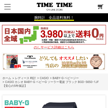
腕時計 全品送料無料！
のしサービス詳細はこちら
ホーム
>
レディース 時計
>
CASIO
>
BABY-G ベビージー
>
CASIO カシオ BABY-G ベビーG ソーラー電波 ブラック BGD-5650-1JF
【安心の5年保証】