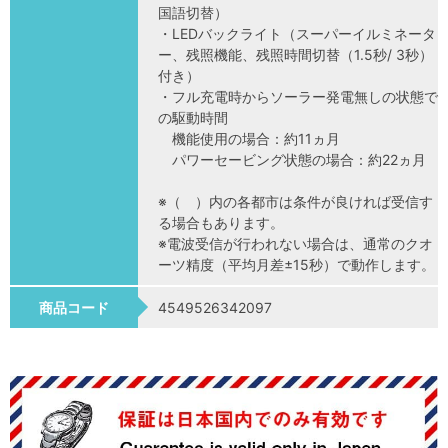
国語切替）
・LEDバックライト（スーパーイルミネータ
ー、残照機能、残照時間切替（1.5秒/ 3秒）
付き）
・フル充電時からソーラー発電無しの状態で
の駆動時間
機能使用の場合：約11ヵ月
パワーセービング状態の場合：約22ヵ月
※（ ）内の各都市は条件が良ければ受信す
る場合もあります。
※電波受信が行われない場合は、通常のクオ
ーツ精度（平均月差±15秒）で動作します。
商品コード
4549526342097