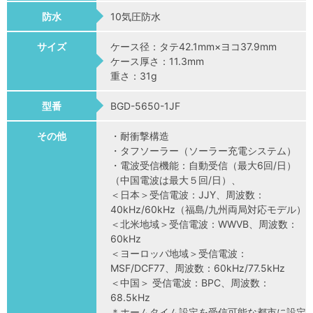
防水
10気圧防水
サイズ
ケース径：タテ42.1mm×ヨコ37.9mm
ケース厚さ：11.3mm
重さ：31g
型番
BGD-5650-1JF
その他
・耐衝撃構造
・タフソーラー（ソーラー充電システム）
・電波受信機能：自動受信（最大6回/日）
（中国電波は最大５回/日）、
＜日本＞受信電波：JJY、周波数：
40kHz/60kHz（福島/九州両局対応モデル）
＜北米地域＞受信電波：WWVB、周波数：
60kHz
＜ヨーロッパ地域＞受信電波：
MSF/DCF77、周波数：60kHz/77.5kHz
＜中国＞ 受信電波：BPC、周波数：
68.5kHz
＊ホームタイム設定を受信可能な都市に設定