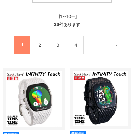
[1～10件]
39
件あります
1
2
3
4