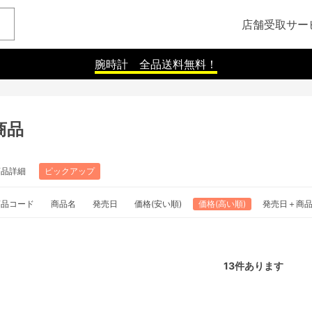
店舗受取サー
腕時計 全品送料無料！
商品
商品詳細
ピックアップ
商品コード
商品名
発売日
価格(安い順)
価格(高い順)
発売日＋商
13
件あります