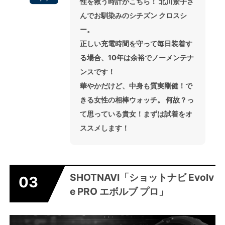
性を救う時計がこちら！ 北川景子さ
んでお馴染みのシチズン クロスシ
ー。
正しい充電時間を守って毎日装着す
る場合、10年は余裕でノーメンテナ
ンスです！
華やかだけど、中身も質実剛健！で
きる女性の相棒ウォッチ。 何故？っ
て思っている貴女！まずは試着をオ
ススメします！
SHOTNAVI「ショットナビ Evolv
03
e PRO エボルブ プロ」