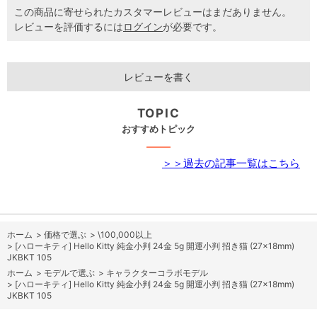
この商品に寄せられたカスタマーレビューはまだありません。
レビューを評価するには
ログイン
が必要です。
レビューを書く
TOPIC
おすすめトピック
＞＞過去の記事一覧はこちら
ホーム
>
価格で選ぶ
>
\100,000以上
>
[ハローキティ] Hello Kitty 純金小判 24金 5g 開運小判 招き猫 (27×18mm)
JKBKT 105
ホーム
>
モデルで選ぶ
>
キャラクターコラボモデル
>
[ハローキティ] Hello Kitty 純金小判 24金 5g 開運小判 招き猫 (27×18mm)
JKBKT 105