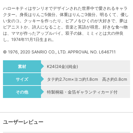
ハローキティはサンリオでデザインされた世界中で愛されるキャラ
クター。身長はりんご5個分。体重はりんご3個分。明るくて、優し
い女のコ。クッキーを作ったり、ピアノをひくのが大好きで、夢は
ピアニストか、詩人になること。音楽と英語が得意。好きな食べ物
は、ママが作ったアップルパイ。双子の妹、ミミィとは大の仲良
し。1974年11月1日生まれ。
© 1976, 2020 SANRIO CO., LTD. APPROVAL NO. L646711
素材
K24(24金)(純金)
サイズ
タテ約2.7cm×ヨコ約1.8cm 高さ約0.8cm
その他
特製桐箱・金箔ギャランティカード付
ユーザーレビュー