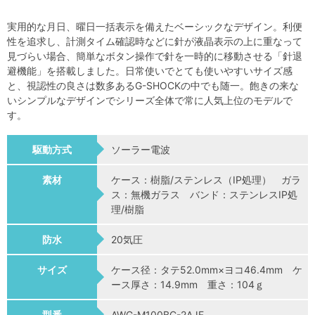
実用的な月日、曜日一括表示を備えたベーシックなデザイン。利便
性を追求し、計測タイム確認時などに針が液晶表示の上に重なって
見づらい場合、簡単なボタン操作で針を一時的に移動させる「針退
避機能」を搭載しました。日常使いでとても使いやすいサイズ感
と、視認性の良さは数多あるG-SHOCKの中でも随一。飽きの来な
いシンプルなデザインでシリーズ全体で常に人気上位のモデルで
す。
駆動方式
ソーラー電波
素材
ケース：樹脂/ステンレス（IP処理） ガラ
ス：無機ガラス バンド：ステンレスIP処
理/樹脂
防水
20気圧
サイズ
ケース径：タテ52.0mm×ヨコ46.4mm ケ
ース厚さ：14.9mm 重さ：104ｇ
型番
AWG-M100BC-2AJF