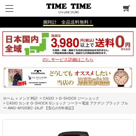
腕時計 全品送料無料！
のしサービス詳細はこちら
ホーム
>
メンズ 時計
>
CASIO
>
G-SHOCK ジーショック
>
CASIO カシオ G-SHOCK Gショック ソーラー電波 アナデジ ブラック ブル
ー AWG-M100BC-2AJF 【安心の5年保証】