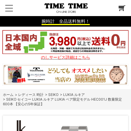
腕時計 全品送料無料！
のしサービス詳細はこちら
ホーム
>
レディース 時計
>
SEIKO
>
LUKIA ルキア
>
SEIKO セイコー LUKIA ルキア LUKIA ペア限定モデル HEC001J 数量限定
600本 【安心の5年保証】