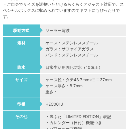
・ご自身でサイズを調整いただけるらくらくアジャスト対応で、ス
ペシャルボックスに収められていますのでギフトにもぴったりで
す。
駆動方式
ソーラー電波
素材
ケース：ステンレススチール
ガラス：サファイアガラス
バンド：ステンレススチール
防水
日常生活用強化防水（10気圧）
サイズ
ケース径：タテ43.7mm×ヨコ37mm
ケース厚さ：8.7mm
重さ：
型番
HEC001J
その他
・裏ぶた「LIMITED EDITION」表記
・カレンダー（日付）機能つき
・パワーセーブ機能