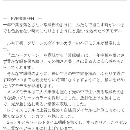
― EVERGREEN ―
一年中葉を落とさない常緑樹のように、ふたりで過ごす時がいつま
でも色あせない時間になりますようにと,願いを込めたペアモデル
・ルキア初、グリーンのダイヤルカラーのペアモデルが登場しま
す。
・「エバーグリーン」を意味する「常緑樹」は、一年中葉を落とさ
ず豊かな緑を保ち続け、その強さと美しさは見る人に安心感をもた
らしてくれます。
そんな常緑樹のように、長い年月の中で絆を深め、ふたりで過ご
す時がいつまでも色あせない時間になりますようにと、願いを込め
たペアモデルが登場します。
・メンズモデルは二人の未来を照らす光の中で生い茂る常緑樹のよ
うな淡いグリーンカラーを採用しました。放射仕上げを施すこと
で、光が差し込む明るい情景を表現しました。
レディスモデルは上質に煌めく白蝶貝ダイヤルに外側に向かって
濃くなるグリーンカラーを施しました。
・2モデルともワールドタイム機能を無くし、すっきりとしたベゼル
で上質なペアモデルに仕上げています。