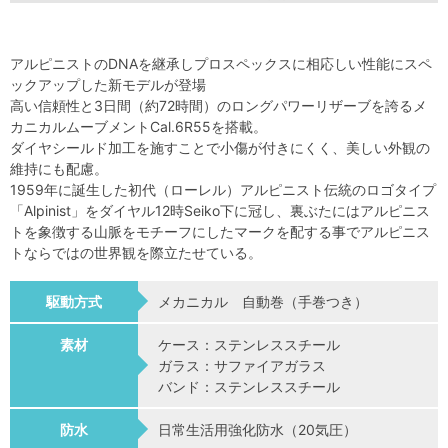
アルピニストのDNAを継承しプロスペックスに相応しい性能にスペ
ックアップした新モデルが登場
高い信頼性と3日間（約72時間）のロングパワーリザーブを誇るメ
カニカルムーブメントCal.6R55を搭載。
ダイヤシールド加工を施すことで小傷が付きにくく、美しい外観の
維持にも配慮。
1959年に誕生した初代（ローレル）アルピニスト伝統のロゴタイプ
「Alpinist」をダイヤル12時Seiko下に冠し、裏ぶたにはアルピニス
トを象徴する山脈をモチーフにしたマークを配する事でアルピニス
トならではの世界観を際立たせている。
駆動方式
メカニカル 自動巻（手巻つき）
素材
ケース：ステンレススチール
ガラス：サファイアガラス
バンド：ステンレススチール
防水
日常生活用強化防水（20気圧）