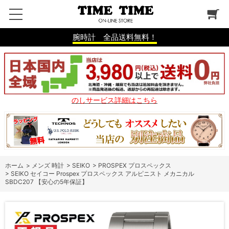
腕時計 全品送料無料！
のしサービス詳細はこちら
ホーム
>
メンズ 時計
>
SEIKO
>
PROSPEX プロスペックス
>
SEIKO セイコー Prospex プロスペックス アルピニスト メカニカル
SBDC207 【安心の5年保証】