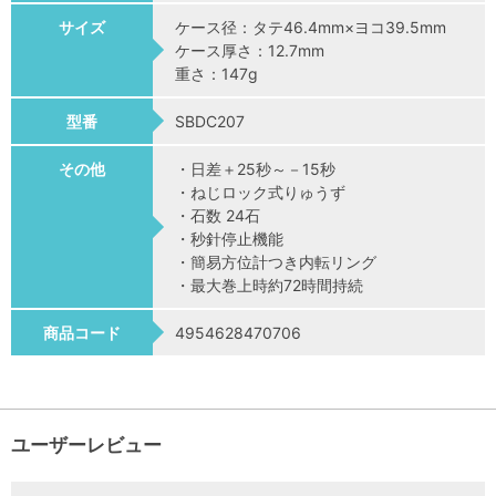
サイズ
ケース径：タテ46.4mm×ヨコ39.5mm
ケース厚さ：12.7mm
重さ：147g
型番
SBDC207
その他
・日差＋25秒～－15秒
・ねじロック式りゅうず
・石数 24石
・秒針停止機能
・簡易方位計つき内転リング
・最大巻上時約72時間持続
商品コード
4954628470706
ユーザーレビュー