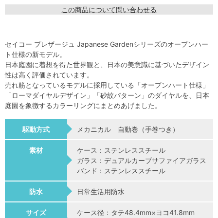
この商品について問い合わせる
セイコー プレザージュ Japanese Gardenシリーズのオープンハー
ト仕様の新モデル。
日本庭園に着想を得た世界観と、日本の美意識に基づいたデザイン
性は高く評価されています。
売れ筋となっているモデルに採用している「オープンハート仕様」
「ローマダイヤルデザイン」「砂紋パターン」のダイヤルを、日本
庭園を象徴するカラーリングにまとめあげました。
駆動方式
メカニカル 自動巻（手巻つき）
素材
ケース：ステンレススチール
ガラス：デュアルカーブサファイアガラス
バンド：ステンレススチール
防水
日常生活用防水
サイズ
ケース径：タテ48.4mm×ヨコ41.8mm