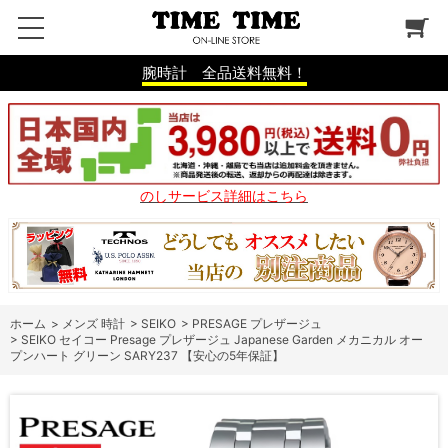
腕時計 全品送料無料！
のしサービス詳細はこちら
ホーム
>
メンズ 時計
>
SEIKO
>
PRESAGE プレザージュ
>
SEIKO セイコー Presage プレザージュ Japanese Garden メカニカル オー
プンハート グリーン SARY237 【安心の5年保証】