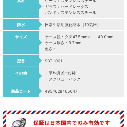
素材
ケース：ステンレススチール
ガラス：ハードレックス
バンド：ステンレススチール
防水
日常生活用強化防水（10気圧）
サイズ
ケース径：タテ47.5mm×ヨコ40.0mm
ケース厚さ：9.7mm
重さ：
型番
SBTH001
その他
・平均月差±15秒
・スクリューバック
商品コード
4954628465047