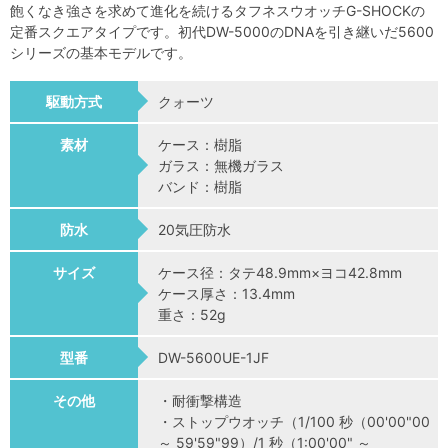
飽くなき強さを求めて進化を続けるタフネスウオッチG-SHOCKの
定番スクエアタイプです。初代DW-5000のDNAを引き継いだ5600
シリーズの基本モデルです。
駆動方式
クォーツ
素材
ケース：樹脂
ガラス：無機ガラス
バンド：樹脂
防水
20気圧防水
サイズ
ケース径：タテ48.9mm×ヨコ42.8mm
ケース厚さ：13.4mm
重さ：52g
型番
DW-5600UE-1JF
その他
・耐衝撃構造
・ストップウオッチ（1/100 秒（00'00"00
～ 59'59"99）/1 秒（1:00'00" ～