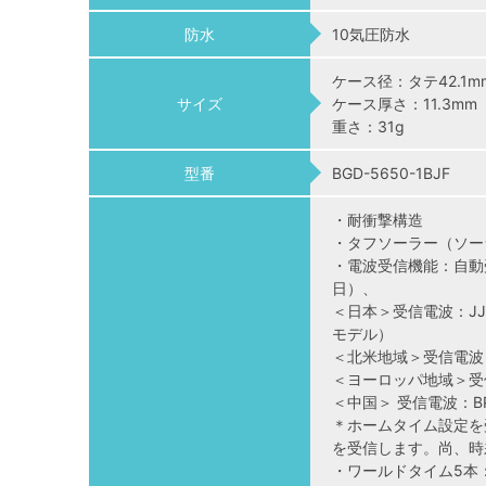
防水
10気圧防水
ケース径：タテ42.1mm
サイズ
ケース厚さ：11.3mm
重さ：31g
型番
BGD-5650-1BJF
・耐衝撃構造
・タフソーラー（ソー
・電波受信機能：自動
日）、
＜日本＞受信電波：JJY
モデル）
＜北米地域＞受信電波：
＜ヨーロッパ地域＞受信電波
＜中国＞ 受信電波：BP
＊ホームタイム設定を
を受信します。尚、時
・ワールドタイム5本：