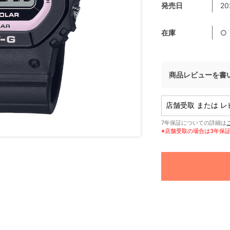
発売日
20
在庫
○
商品レビューを書
7年保証についての詳細は
※店舗受取の場合は3年保