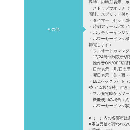
界時）の時刻表示、ホ
・ストップウオッチ（1
間計、スプリット付き
・タイマー（セット単
・時刻アラーム5本（
その他
・バッテリーインジケ
・パワーセービング機
節電します）
・フルオートカレンダ
・12/24時間制表示切
・操作音ON/OFF切
・日付表示（月/日表
・曜日表示（英・西・
・LEDバックライト
替（1.5秒/ 3秒）付き
・フル充電時からソー
機能使用の場合：約1
パワーセービング状態
※（ ）内の各都市は
※電波受信が行われな
で動作します。