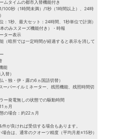
ームタイムの都市入替機能付き
/100秒（1時間未満）/1秒（1時間以上）、24時
）
位：1秒、最大セット：24時間、1秒単位で計測）
1本のみスヌーズ機能付き）・時報
ーター表示
能（暗所では一定時間が経過すると表示を消して
ー
替
替機能
示入替）
仏・独・伊・露の6ヵ国語切替）
（スーパーイルミネーター、残照機能、残照時間切
）
ラー発電無しの状態での駆動時間
1ヵ月
の場合：約22ヵ月
条件が良ければ受信する場合もあります。
い場合は、通常のクオーツ精度（平均月差±15秒）