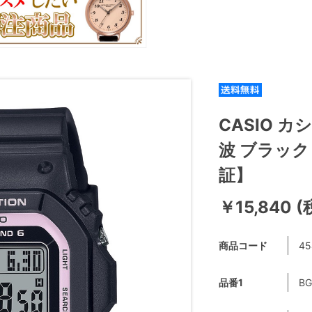
CASIO カ
波 ブラック 
証】
￥15,840 
商品コード
45
品番1
BG