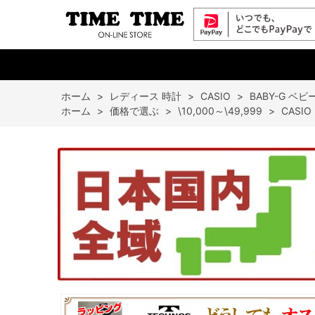
ホーム
>
レディース 時計
>
CASIO
>
BABY-G ベ
ホーム
>
価格で選ぶ
>
\10,000～\49,999
>
CASI