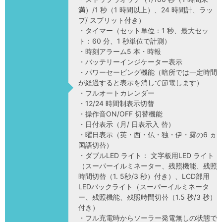
満）/1 秒（1 時間以上）、24 時間計、ラッ
プ/ スプリット付き）
・タイマー（セット単位：1 秒、最大セッ
ト：60 分、1 秒単位で計測）
・時刻アラーム5 本・時報
・バッテリーインジケーター表示
・パワーセービング機能（暗所では一定時間
が経過すると表示を消して節電します）
・フルオートカレンダー
・12/24 時間制表示切替
・操作音ON/OFF 切替機能
・日付表示（月/ 日表示入 替）
・曜日表示（英・西・仏・独・伊・露の6 ヵ
国語切替）
・ダブルLED ライト： 文字板用LED ライト
（スーパーイルミネーター、残照機能、残照
時間切替（1. 5秒/3 秒）付き）、LCD部用
LEDバックライト（スーパーイルミネータ
ー、残照機能、残照時間切替（1.5 秒/3 秒）
付き）
・フル充電時からソーラー発電無しの状態で