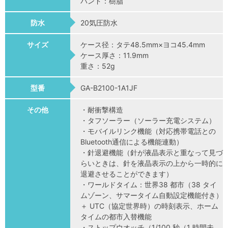
バンド：樹脂
防水
20気圧防水
サイズ
ケース径：タテ48.5mm×ヨコ45.4mm
ケース厚さ：11.9mm
重さ：52g
型番
GA-B2100-1A1JF
その他
・耐衝撃構造
・タフソーラー（ソーラー充電システム）
・モバイルリンク機能（対応携帯電話との
Bluetooth通信による機能連動）
・針退避機能（針が液晶表示と重なって見づ
らいときは、針を液晶表示の上から一時的に
退避させることができます）
・ワールドタイム：世界38 都市（38 タイ
ムゾーン、サマータイム自動設定機能付き）
＋ UTC（協定世界時）の時刻表示、ホーム
タイムの都市入替機能
・ストップウオッチ（1/100 秒（1 時間未