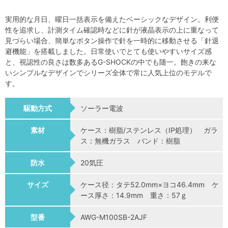
実用的な月日、曜日一括表示を備えたベーシックなデザイン。利便
性を追求し、計測タイム確認時などに針が液晶表示の上に重なって
見づらい場合、簡単なボタン操作で針を一時的に移動させる「針退
避機能」を搭載しました。日常使いでとても使いやすいサイズ感
と、視認性の良さは数多あるG-SHOCKの中でも随一。飽きの来な
いシンプルなデザインでシリーズ全体で常に人気上位のモデルで
す。
駆動方式
ソーラー電波
素材
ケース：樹脂/ステンレス（IP処理） ガラ
ス：無機ガラス バンド：樹脂
防水
20気圧
サイズ
ケース径：タテ52.0mm×ヨコ46.4mm ケ
ース厚さ：14.9mm 重さ：57ｇ
型番
AWG-M100SB-2AJF