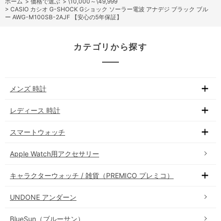
ホーム
>
価格で選ぶ
>
\10,000～\49,999
>
CASIO カシオ G-SHOCK Gショック ソーラー電波 アナデジ ブラック ブル
ー AWG-M100SB-2AJF 【安心の5年保証】
カテゴリから探す
メンズ 時計
レディース 時計
スマートウォッチ
Apple Watch用アクセサリー
キャラクターウォッチ / 雑貨（PREMICO プレミコ）
UNDONE アンダーン
BlueSun（ブルーサン）