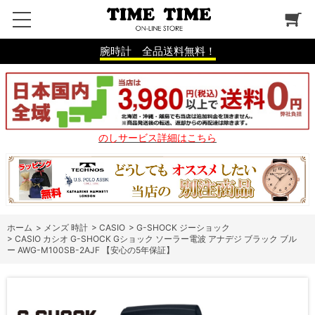
腕時計 全品送料無料！
のしサービス詳細はこちら
ホーム
>
メンズ 時計
>
CASIO
>
G-SHOCK ジーショック
>
CASIO カシオ G-SHOCK Gショック ソーラー電波 アナデジ ブラック ブル
ー AWG-M100SB-2AJF 【安心の5年保証】