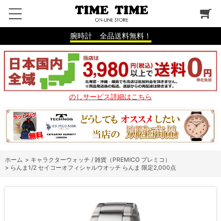
腕時計 全品送料無料！
のしサービス詳細はこちら
ホーム
>
キャラクターウォッチ / 雑貨（PREMICO プレミコ）
>
らんま1/2 セイコーオフィシャルウオッチ らんま 限定2,000点