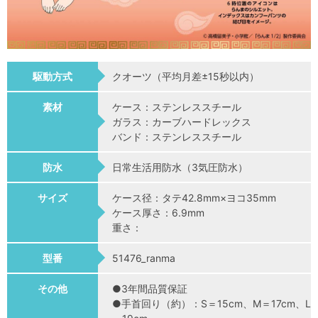
駆動方式
クオーツ（平均月差±15秒以内）
素材
ケース：ステンレススチール
ガラス：カーブハードレックス
バンド：ステンレススチール
防水
日常生活用防水（3気圧防水）
サイズ
ケース径：タテ42.8mm×ヨコ35mm
ケース厚さ：6.9mm
重さ：
型番
51476_ranma
その他
●3年間品質保証
●手首回り（約）：S＝15cm、M＝17cm、L