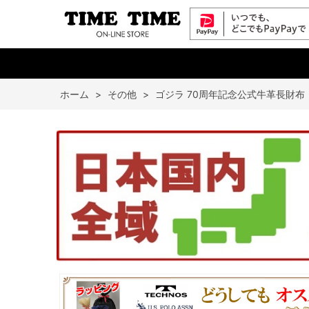
ホーム
>
その他
>
ゴジラ 70周年記念公式牛革長財布