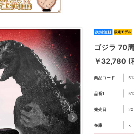
ゴジラ 70
￥32,780 
商品コード
51
品番1
51
発売日
20
在庫
×