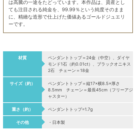
は高騰の一途をたどっています。本作品は、資産とし
ても注目される純金を、99.99％という純度そのまま
に、精緻な造形で仕上げた価値あるゴールドジュエリ
ーです。
材質
ペンダントトップ＝24金（中空）、ダイヤ
モンド1石（約0.01ct）、ブラックオニキス
2石 チェーン＝18金
サイズ（約）
ペンダントトップ＝縦17×横8.5×厚さ
8.5mm チェーン＝最長45cm（フリーアジ
ャスター）
重さ（約）
ペンダントトップ=1.7g
その他
・日本製