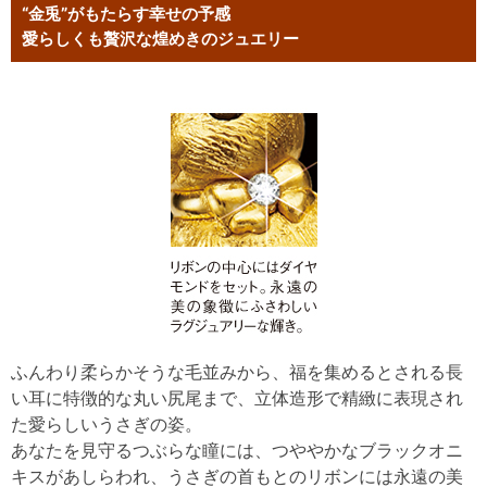
“金兎”がもたらす幸せの予感
愛らしくも贅沢な煌めきのジュエリー
ふんわり柔らかそうな毛並みから、福を集めるとされる長
い耳に特徴的な丸い尻尾まで、立体造形で精緻に表現され
た愛らしいうさぎの姿。
あなたを見守るつぶらな瞳には、つややかなブラックオニ
キスがあしらわれ、うさぎの首もとのリボンには永遠の美