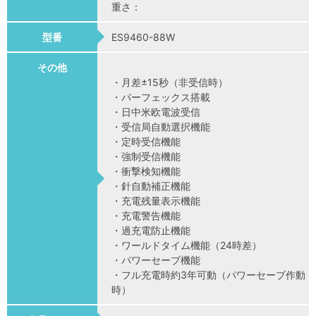
重さ：
型番
ES9460-88W
その他
・月差±15秒（非受信時）
・パーフェックス搭載
・日中米欧電波受信
・受信局自動選択機能
・定時受信機能
・強制受信機能
・衝撃検知機能
・針自動補正機能
・充電残量表示機能
・充電警告機能
・過充電防止機能
・ワールドタイム機能（24時差）
・パワーセーブ機能
・フル充電時約3年可動（パワーセーブ作動
時）