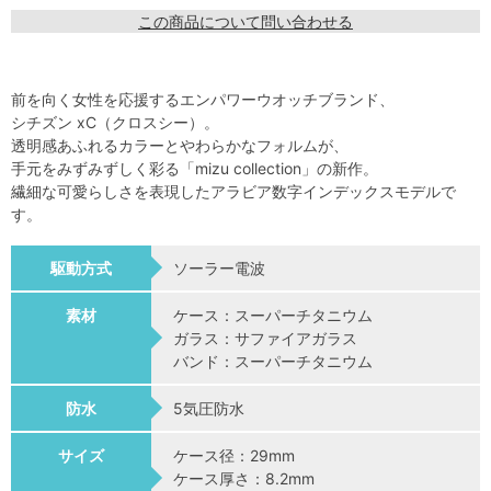
この商品について問い合わせる
前を向く女性を応援するエンパワーウオッチブランド、
シチズン xC（クロスシー）。
透明感あふれるカラーとやわらかなフォルムが、
手元をみずみずしく彩る「mizu collection」の新作。
繊細な可愛らしさを表現したアラビア数字インデックスモデルで
す。
駆動方式
ソーラー電波
素材
ケース：スーパーチタニウム
ガラス：サファイアガラス
バンド：スーパーチタニウム
防水
5気圧防水
サイズ
ケース径：29mm
ケース厚さ：8.2mm