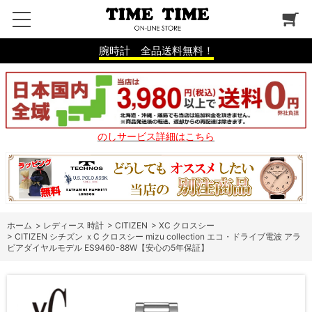
腕時計 全品送料無料！
のしサービス詳細はこちら
ホーム
>
レディース 時計
>
CITIZEN
>
XC クロスシー
>
CITIZEN シチズン ｘC クロスシー mizu collection エコ・ドライブ電波 アラ
ビアダイヤルモデル ES9460-88W【安心の5年保証】