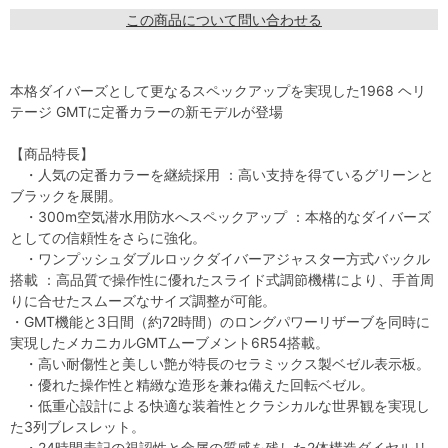
この商品について問い合わせる
本格ダイバーズとして更なるスペックアップを実現した1968 ヘリ
テージ GMTに定番カラーの新モデルが登場
【商品特長】
・人気の定番カラーを継続採用 ：高い支持を得ているグリーンと
ブラックを展開。
・300m空気潜水用防水へスペックアップ ：本格的なダイバーズ
としての信頼性をさらに強化。
・ワンプッシュダブルロックダイバーアジャスター方式バックル
搭載 ：高品質で操作性に優れたスライド式調節機構により、手首周
りに合せたスムーズなサイズ調整が可能。
・GMT機能と3日間（約72時間）のロングパワーリザーブを同時に
実現したメカニカルGMTムーブメント6R54搭載。
・高い耐傷性と美しい艶が特長のセラミックス製ベゼル表示板。
・優れた操作性と精緻な造形を兼ね備えた回転ベゼル。
・低重心設計による快適な装着性とクラシカルな世界観を実現し
た3列ブレスレット。
・24時間表記の視認性と金属の質感を残した2体構造ダイヤルリ