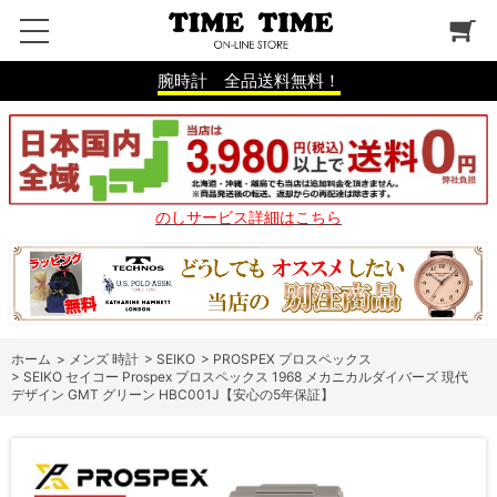
腕時計 全品送料無料！
のしサービス詳細はこちら
ホーム
>
メンズ 時計
>
SEIKO
>
PROSPEX プロスペックス
>
SEIKO セイコー Prospex プロスペックス 1968 メカニカルダイバーズ 現代
デザイン GMT グリーン HBC001J【安心の5年保証】