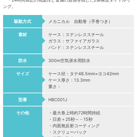
ング。
駆動方式
メカニカル 自動巻（手巻つき）
素材
ケース：ステンレススチール
ガラス：サファイアガラス
バンド：ステンレススチール
防水
300m空気潜水用防水
サイズ
ケース径：タテ48.5mm×ヨコ42mm
ケース厚さ：13.3mm
重さ：
型番
HBC001J
その他
・最大巻上時約72時間持続
・日差＋25秒～－15秒
・内面無反射コーティング
・スクリューバック