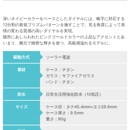
深いネイビーカラーをベースとしたダイヤルには、略字に対応する
12分割の新規プリズムパターンを施すことで、見る角度によって表
情の変わる質感の高いダイヤルを実現。
随所にあしらわれたピンクゴールドカラーの上品なアクセントとあ
いまり、腕元で緻密な輝きを放つ、高級感溢れるモデルに。
駆動方式
ソーラー電波
素材
ケース：チタン
ガラス：サファイアガラス
バンド：チタン
防水
日常生活用強化防水（10気圧）
サイズ
ケース径：タテ45.4mm×ヨコ39.6mm
ケース厚さ：9.5mm
重さ：90g