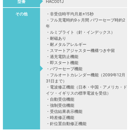
型番
HAC001J
その他
・非受信時平均月差±15秒
・フル充電時約9ヶ月間 パワーセーブ時約2
年
・ルミブライト（針・インデックス）
・耐磁あり
・耐メタルアレルギー
・スマートアジャスター機構つき中留
・過充電防止機能
・即スタート機能
・パワーセーブ機能
・フルオートカレンダー機能（2099年12月
31日まで）
・電波修正機能（日本・中国・アメリカ・ド
イツ・イギリスの標準電波を受信）
・自動受信機能
・強制受信機能
・受信結果表示機能
・時差修正機能
・針位置自動修正機能