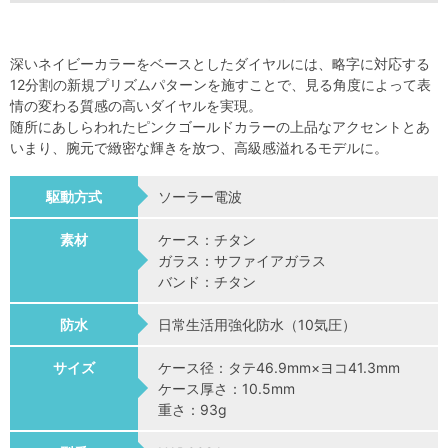
深いネイビーカラーをベースとしたダイヤルには、略字に対応する
12分割の新規プリズムパターンを施すことで、見る角度によって表
情の変わる質感の高いダイヤルを実現。
随所にあしらわれたピンクゴールドカラーの上品なアクセントとあ
いまり、腕元で緻密な輝きを放つ、高級感溢れるモデルに。
駆動方式
ソーラー電波
素材
ケース：チタン
ガラス：サファイアガラス
バンド：チタン
防水
日常生活用強化防水（10気圧）
サイズ
ケース径：タテ46.9mm×ヨコ41.3mm
ケース厚さ：10.5mm
重さ：93g