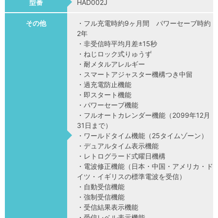
型番
HAD002J
その他
・フル充電時約9ヶ月間 パワーセーブ時約
2年
・非受信時平均月差±15秒
・ねじロック式りゅうず
・耐メタルアレルギー
・スマートアジャスター機構つき中留
・過充電防止機能
・即スタート機能
・パワーセーブ機能
・フルオートカレンダー機能（2099年12月
31日まで）
・ワールドタイム機能（25タイムゾーン）
・デュアルタイム表示機能
・レトログラード式曜日機構
・電波修正機能（日本・中国・アメリカ・ド
イツ・イギリスの標準電波を受信）
・自動受信機能
・強制受信機能
・受信結果表示機能
・受信レベル表示機能