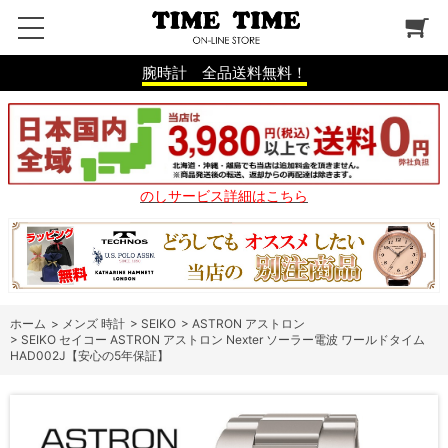
腕時計 全品送料無料！
のしサービス詳細はこちら
ホーム
>
メンズ 時計
>
SEIKO
>
ASTRON アストロン
>
SEIKO セイコー ASTRON アストロン Nexter ソーラー電波 ワールドタイム
HAD002J【安心の5年保証】