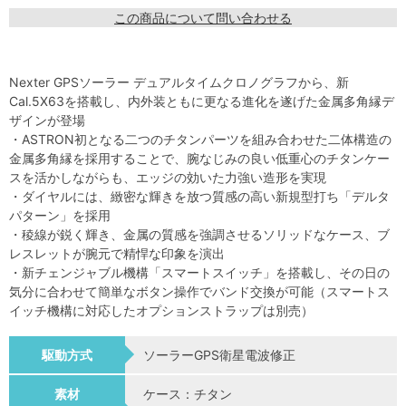
この商品について問い合わせる
Nexter GPSソーラー デュアルタイムクロノグラフから、新
Cal.5X63を搭載し、内外装ともに更なる進化を遂げた金属多角縁デ
ザインが登場
・ASTRON初となる二つのチタンパーツを組み合わせた二体構造の
金属多角縁を採用することで、腕なじみの良い低重心のチタンケー
スを活かしながらも、エッジの効いた力強い造形を実現
・ダイヤルには、緻密な輝きを放つ質感の高い新規型打ち「デルタ
パターン」を採用
・稜線が鋭く輝き、金属の質感を強調させるソリッドなケース、ブ
レスレットが腕元で精悍な印象を演出
・新チェンジャブル機構「スマートスイッチ」を搭載し、その日の
気分に合わせて簡単なボタン操作でバンド交換が可能（スマートス
イッチ機構に対応したオプションストラップは別売）
駆動方式
ソーラーGPS衛星電波修正
素材
ケース：チタン