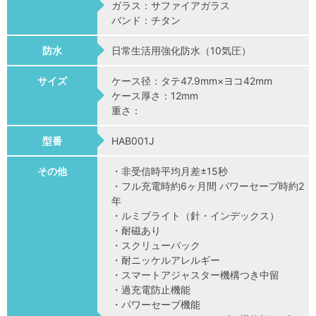
ガラス：サファイアガラス
バンド：チタン
防水
日常生活用強化防水（10気圧）
サイズ
ケース径：タテ47.9mm×ヨコ42mm
ケース厚さ：12mm
重さ：
型番
HAB001J
その他
・非受信時平均月差±15秒
・フル充電時約6ヶ月間 パワーセーブ時約2
年
・ルミブライト（針・インデックス）
・耐磁あり
・スクリューバック
・耐ニッケルアレルギー
・スマートアジャスター機構つき中留
・過充電防止機能
・パワーセーブ機能