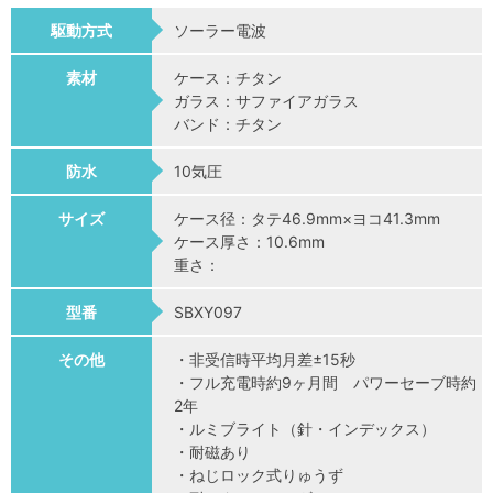
駆動方式
ソーラー電波
素材
ケース：チタン
ガラス：サファイアガラス
バンド：チタン
防水
10気圧
サイズ
ケース径：タテ46.9mm×ヨコ41.3mm
ケース厚さ：10.6mm
重さ：
型番
SBXY097
その他
・非受信時平均月差±15秒
・フル充電時約9ヶ月間 パワーセーブ時約
2年
・ルミブライト（針・インデックス）
・耐磁あり
・ねじロック式りゅうず