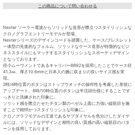
この商品について問い合わせる
Nexter ソーラー電波からソリッドな造形が際立つスタイリッシュな
クロノグラフエントリーモデルが登場。
Nexterシリーズのデザインコードを踏襲した、ケース/ブレスレット
一体型の先進的なフォルム、ソリッドなケース造形が特徴的なビジ
ネススタイルにもマッチするスタイリッシュなスポーティデザイン
となっております。
径小ムーヴメントであるキャリバー8B92を採用したことでケース径
41.3㎜、厚さ10.6mmと日本人の腕に収まりの良いサイズ感を実
現。
2時/4時位置のボタンはストップウオッチの操作性を考慮した形状に
アップデート。8時/10時位置のボタンは半沈頭仕様にすることです
っきりと洗練された印象に。
ソリッド感を際立たせたチタン製のベゼル上面に力強い縦筋目を施
すことで精悍かつスタイリッシュな印象に。
クロノグラフモデルの王道であるサブダイヤルを色分けしたダイヤ
ルには、ソリッドなデザインと相性の良い質感の高い縦筋目のパタ
ーンを採用しております。