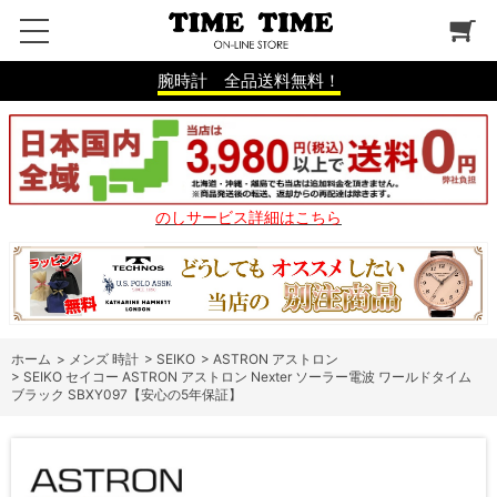
腕時計 全品送料無料！
のしサービス詳細はこちら
ホーム
>
メンズ 時計
>
SEIKO
>
ASTRON アストロン
>
SEIKO セイコー ASTRON アストロン Nexter ソーラー電波 ワールドタイム
ブラック SBXY097【安心の5年保証】