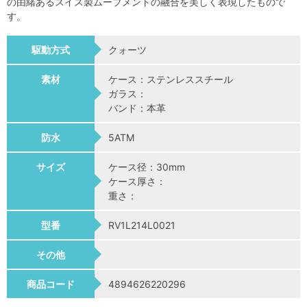
の由緒あるスイス製ムーブメントの融合を美しく表現したもので
す。
駆動方式
クォーツ
素材
ケース：ステンレススチール
ガラス：
バンド：本革
防水
5ATM
サイズ
ケース径：30mm
ケース厚さ：
重さ：
型番
RV1L214L0021
その他
商品コード
4894626220296