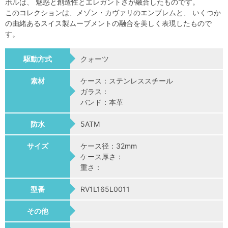
ボルは、 魅惑と創造性とエレガントさが融合したものです。
このコレクションは、メゾン・カヴァリのエンブレムと、 いくつか
の由緒あるスイス製ムーブメントの融合を美しく表現したもので
す。
駆動方式
クォーツ
素材
ケース：ステンレススチール
ガラス：
バンド：本革
防水
5ATM
サイズ
ケース径：32mm
ケース厚さ：
重さ：
型番
RV1L165L0011
その他